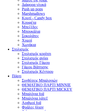
Μαλλί της γριάς
Διάφορα γλυκά
Push up pops
Marshmallows
Κουτί - Candy box
Κουφέτα
Μπεζέδες
Μπουκάλια
Σοκολάτες
Χυμοί
Χωνάκια
Στολισμός
Στολισμός κορίτσι
Στολισμός αγόρι
Στολισμός Γάμου
Γάμου Βάπτισης
Στολισμός Κέντρου
Πάρτι
Συνθέσεις Μπαλονιών
ΘΕΜΑΤΙΚΟ ΠΑΡΤΙ ΜΙΝΝΙΕ
ΘΕΜΑΤΙΚΟ ΠΑΡΤΙ MICKEY
Μπαλόνια foil
Μπαλόνια λάτεξ
Αριθμοί foil
Φυάλες ήλιον