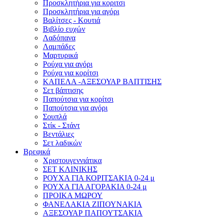
Προσκλητήρια για κοριτσι
Προσκλητήρια για αγόρι
Βαλίτσες - Κουτιά
Βιβλίο ευχών
Λαδόπανα
Λαμπάδες
Μαρτυρικά
Ρούχα για αγόρι
Ρούχα για κορίτσι
ΚΑΠΕΛΑ -ΑΞΕΣΟΥΑΡ ΒΑΠΤΙΣΗΣ
Σετ βάπτισης
Παπούτσια για κορίτσι
Παπούτσια για αγόρι
Σουπλά
Στίκ - Στάντ
Βεντάλιες
Σετ λαδικών
Βρεφικά
Χριστουγεννιάτικα
ΣΕΤ ΚΛΙΝΙΚΗΣ
ΡΟΥΧΑ ΓΙΑ ΚΟΡΙΤΣΑΚΙΑ 0-24 μ
ΡΟΥΧΑ ΓΙΑ ΑΓΟΡΑΚΙΑ 0-24 μ
ΠΡΟΙΚΑ ΜΩΡΟΥ
ΦΑΝΕΛΑΚΙΑ ΖΙΠΟΥΝΑΚΙΑ
ΑΞΕΣΟΥΑΡ ΠΑΠΟΥΤΣΑΚΙΑ