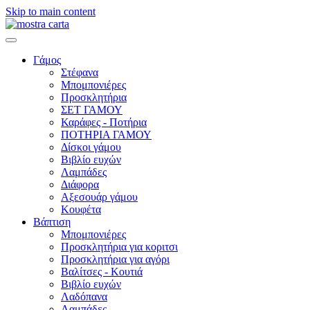
Skip to main content
Γάμος
Στέφανα
Μπομπονιέρες
Προσκλητήρια
ΣΕΤ ΓΑΜΟΥ
Καράφες - Ποτήρια
ΠΟΤΗΡΙΑ ΓΑΜΟΥ
Δίσκοι γάμου
Βιβλίο ευχών
Λαμπάδες
Διάφορα
Αξεσουάρ γάμου
Κουφέτα
Βάπτιση
Μπομπονιέρες
Προσκλητήρια για κοριτσι
Προσκλητήρια για αγόρι
Βαλίτσες - Κουτιά
Βιβλίο ευχών
Λαδόπανα
Λαμπάδες