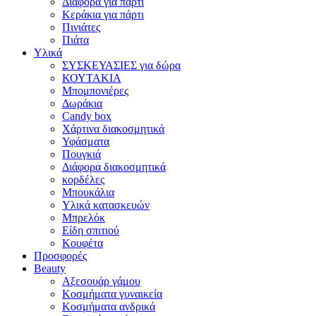
Διάφορα για πάρτι
Κεράκια για πάρτι
Πινιάτες
Πιάτα
Υλικά
ΣΥΣΚΕΥΑΣΙΕΣ για δώρα
ΚΟΥΤΑΚΙΑ
Μπομπονιέρες
Δωράκια
Candy box
Χάρτινα διακοσμητικά
Υφάσματα
Πουγκιά
Διάφορα διακοσμητικά
κορδέλες
Μπουκάλια
Υλικά κατασκευών
Μπρελόκ
Είδη σπιτιού
Κουφέτα
Προσφορές
Beauty
Αξεσουάρ γάμου
Κοσμήματα γυναικεία
Κοσμήματα ανδρικά