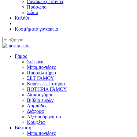
Γυναικείες τσάντες
Πρόσωπο
Σώμα
Καλάθι
Κοσμήματα γυναικεία
Γάμος
Στέφανα
Μπομπονιέρες
Προσκλητήρια
ΣΕΤ ΓΑΜΟΥ
Καράφες - Ποτήρια
ΠΟΤΗΡΙΑ ΓΑΜΟΥ
Δίσκοι γάμου
Βιβλίο ευχών
Λαμπάδες
Διάφορα
Αξεσουάρ γάμου
Κουφέτα
Βάπτιση
Μπομπονιέρες