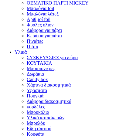
ΘΕΜΑΤΙΚΟ ΠΑΡΤΙ MICKEY
Μπαλόνια foil
Μπαλόνια λάτεξ
Αριθμοί foil
Φυάλες ήλιον
Διάφορα για πάρτι
Κεράκια για πάρτι
Πινιάτες
Πιάτα
Υλικά
ΣΥΣΚΕΥΑΣΙΕΣ για δώρα
ΚΟΥΤΑΚΙΑ
Μπομπονιέρες
Δωράκια
Candy box
Χάρτινα διακοσμητικά
Υφάσματα
Πουγκιά
Διάφορα διακοσμητικά
κορδέλες
Μπουκάλια
Υλικά κατασκευών
Μπρελόκ
Είδη σπιτιού
Κουφέτα