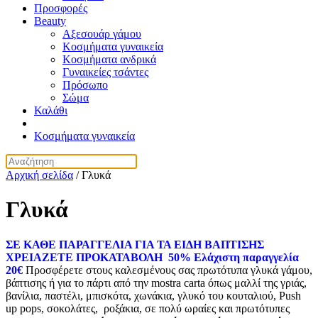
Προσφορές
Beauty
Αξεσουάρ γάμου
Κοσμήματα γυναικεία
Κοσμήματα ανδρικά
Γυναικείες τσάντες
Πρόσωπο
Σώμα
Καλάθι
Κοσμήματα γυναικεία
Αρχική σελίδα
/ Γλυκά
Γλυκά
ΣΕ ΚΑΘΕ ΠΑΡΑΓΓΕΛΙΑ ΓΙΑ ΤΑ ΕΙΔΗ ΒΑΠΤΙΣΗΣ
ΧΡΕΙΑΖΕΤΕ ΠΡΟΚΑΤΑΒΟΛΗ 50% Ελάχιστη παραγγελία
20€
Προσφέρετε στους καλεσμένους σας πρωτότυπα γλυκά γάμου,
βάπτισης ή για το πάρτι από την mostra carta όπως μαλλί της γριάς,
βανίλια, παστέλι, μπισκότα, χωνάκια, γλυκό του κουταλιού, Push
up pops, σοκολάτες, ροξάκια, σε πολύ ωραίες και πρωτότυπες