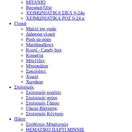
ΜΠΑΝΙΟ
Βρεφικά Όλα
ΧΕΙΜΩΝΙΑΤΙΚΑ ΣΙΕΛ 0-24μ
ΧΕΙΜΩΝΙΑΤΙΚΑ ΡΟΖ 0-24 μ
Γλυκά
Μαλλί της γριάς
Διάφορα γλυκά
Push up pops
Marshmallows
Κουτί - Candy box
Κουφέτα
Μπεζέδες
Μπουκάλια
Σοκολάτες
Χυμοί
Χωνάκια
Στολισμός
Στολισμός κορίτσι
Στολισμός αγόρι
Στολισμός Γάμου
Γάμου Βάπτισης
Στολισμός Κέντρου
Πάρτι
Συνθέσεις Μπαλονιών
ΘΕΜΑΤΙΚΟ ΠΑΡΤΙ ΜΙΝΝΙΕ