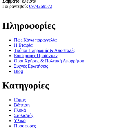
Σαββατο
: κλειστά
Για ραντεβού:
6974269572
Πληροφορίες
Πώς Κάνω παραγγελία
Η Εταιρία
Τρόποι Πληρωμής & Αποστολές
Επιστροφές Προϊόντων
Όροι Χρήσης & Πολιτική Απορρήτου
Συχνές Ερωτήσεις
Blog
Κατηγορίες
Γάμος
Βάπτιση
Γλυκά
Στολισμός
Υλικά
Προσφορές