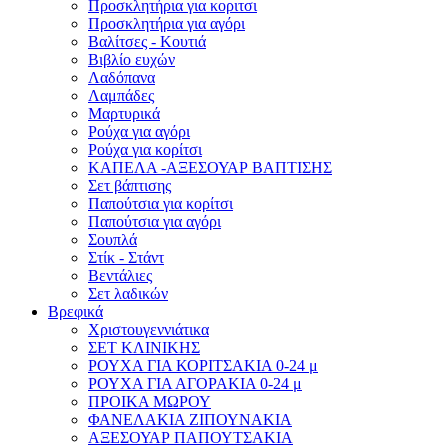
Προσκλητήρια για κοριτσι
Προσκλητήρια για αγόρι
Βαλίτσες - Κουτιά
Βιβλίο ευχών
Λαδόπανα
Λαμπάδες
Μαρτυρικά
Ρούχα για αγόρι
Ρούχα για κορίτσι
ΚΑΠΕΛΑ -ΑΞΕΣΟΥΑΡ ΒΑΠΤΙΣΗΣ
Σετ βάπτισης
Παπούτσια για κορίτσι
Παπούτσια για αγόρι
Σουπλά
Στίκ - Στάντ
Βεντάλιες
Σετ λαδικών
Βρεφικά
Χριστουγεννιάτικα
ΣΕΤ ΚΛΙΝΙΚΗΣ
ΡΟΥΧΑ ΓΙΑ ΚΟΡΙΤΣΑΚΙΑ 0-24 μ
ΡΟΥΧΑ ΓΙΑ ΑΓΟΡΑΚΙΑ 0-24 μ
ΠΡΟΙΚΑ ΜΩΡΟΥ
ΦΑΝΕΛΑΚΙΑ ΖΙΠΟΥΝΑΚΙΑ
ΑΞΕΣΟΥΑΡ ΠΑΠΟΥΤΣΑΚΙΑ