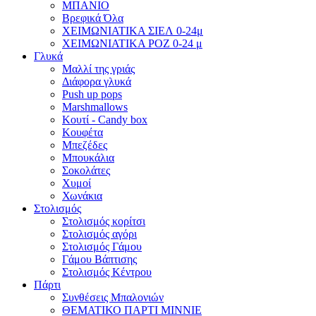
ΜΠΑΝΙΟ
Βρεφικά Όλα
ΧΕΙΜΩΝΙΑΤΙΚΑ ΣΙΕΛ 0-24μ
ΧΕΙΜΩΝΙΑΤΙΚΑ ΡΟΖ 0-24 μ
Γλυκά
Μαλλί της γριάς
Διάφορα γλυκά
Push up pops
Marshmallows
Κουτί - Candy box
Κουφέτα
Μπεζέδες
Μπουκάλια
Σοκολάτες
Χυμοί
Χωνάκια
Στολισμός
Στολισμός κορίτσι
Στολισμός αγόρι
Στολισμός Γάμου
Γάμου Βάπτισης
Στολισμός Κέντρου
Πάρτι
Συνθέσεις Μπαλονιών
ΘΕΜΑΤΙΚΟ ΠΑΡΤΙ ΜΙΝΝΙΕ