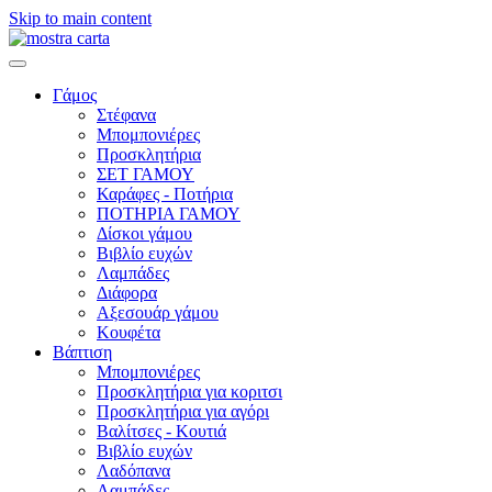
Skip to main content
Γάμος
Στέφανα
Μπομπονιέρες
Προσκλητήρια
ΣΕΤ ΓΑΜΟΥ
Καράφες - Ποτήρια
ΠΟΤΗΡΙΑ ΓΑΜΟΥ
Δίσκοι γάμου
Βιβλίο ευχών
Λαμπάδες
Διάφορα
Αξεσουάρ γάμου
Κουφέτα
Βάπτιση
Μπομπονιέρες
Προσκλητήρια για κοριτσι
Προσκλητήρια για αγόρι
Βαλίτσες - Κουτιά
Βιβλίο ευχών
Λαδόπανα
Λαμπάδες