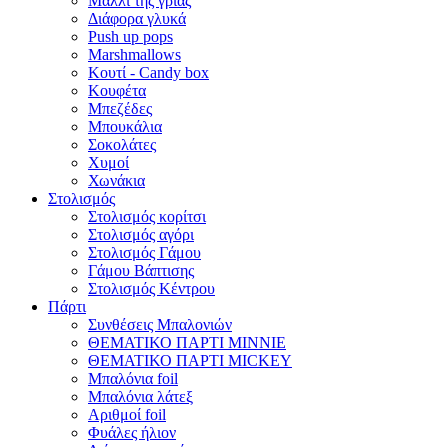
Μαλλί της γριάς
Διάφορα γλυκά
Push up pops
Marshmallows
Κουτί - Candy box
Κουφέτα
Μπεζέδες
Μπουκάλια
Σοκολάτες
Χυμοί
Χωνάκια
Στολισμός
Στολισμός κορίτσι
Στολισμός αγόρι
Στολισμός Γάμου
Γάμου Βάπτισης
Στολισμός Κέντρου
Πάρτι
Συνθέσεις Μπαλονιών
ΘΕΜΑΤΙΚΟ ΠΑΡΤΙ ΜΙΝΝΙΕ
ΘΕΜΑΤΙΚΟ ΠΑΡΤΙ MICKEY
Μπαλόνια foil
Μπαλόνια λάτεξ
Αριθμοί foil
Φυάλες ήλιον