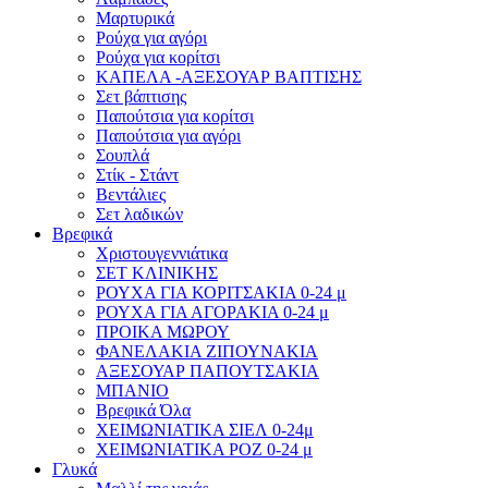
Μαρτυρικά
Ρούχα για αγόρι
Ρούχα για κορίτσι
ΚΑΠΕΛΑ -ΑΞΕΣΟΥΑΡ ΒΑΠΤΙΣΗΣ
Σετ βάπτισης
Παπούτσια για κορίτσι
Παπούτσια για αγόρι
Σουπλά
Στίκ - Στάντ
Βεντάλιες
Σετ λαδικών
Βρεφικά
Χριστουγεννιάτικα
ΣΕΤ ΚΛΙΝΙΚΗΣ
ΡΟΥΧΑ ΓΙΑ ΚΟΡΙΤΣΑΚΙΑ 0-24 μ
ΡΟΥΧΑ ΓΙΑ ΑΓΟΡΑΚΙΑ 0-24 μ
ΠΡΟΙΚΑ ΜΩΡΟΥ
ΦΑΝΕΛΑΚΙΑ ΖΙΠΟΥΝΑΚΙΑ
ΑΞΕΣΟΥΑΡ ΠΑΠΟΥΤΣΑΚΙΑ
ΜΠΑΝΙΟ
Βρεφικά Όλα
ΧΕΙΜΩΝΙΑΤΙΚΑ ΣΙΕΛ 0-24μ
ΧΕΙΜΩΝΙΑΤΙΚΑ ΡΟΖ 0-24 μ
Γλυκά