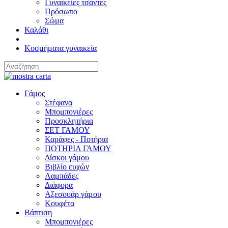
Γυναικείες τσάντες
Πρόσωπο
Σώμα
Καλάθι
Κοσμήματα γυναικεία
Γάμος
Στέφανα
Μπομπονιέρες
Προσκλητήρια
ΣΕΤ ΓΑΜΟΥ
Καράφες - Ποτήρια
ΠΟΤΗΡΙΑ ΓΑΜΟΥ
Δίσκοι γάμου
Βιβλίο ευχών
Λαμπάδες
Διάφορα
Αξεσουάρ γάμου
Κουφέτα
Βάπτιση
Μπομπονιέρες