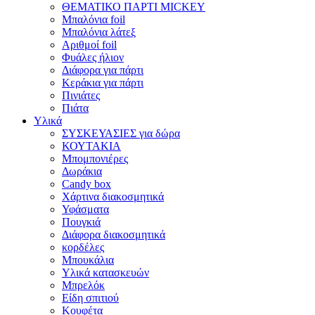
ΘΕΜΑΤΙΚΟ ΠΑΡΤΙ MICKEY
Μπαλόνια foil
Μπαλόνια λάτεξ
Αριθμοί foil
Φυάλες ήλιον
Διάφορα για πάρτι
Κεράκια για πάρτι
Πινιάτες
Πιάτα
Υλικά
ΣΥΣΚΕΥΑΣΙΕΣ για δώρα
ΚΟΥΤΑΚΙΑ
Μπομπονιέρες
Δωράκια
Candy box
Χάρτινα διακοσμητικά
Υφάσματα
Πουγκιά
Διάφορα διακοσμητικά
κορδέλες
Μπουκάλια
Υλικά κατασκευών
Μπρελόκ
Είδη σπιτιού
Κουφέτα