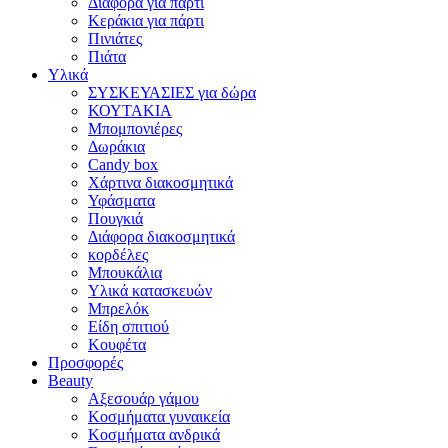
Διάφορα για πάρτι
Κεράκια για πάρτι
Πινιάτες
Πιάτα
Υλικά
ΣΥΣΚΕΥΑΣΙΕΣ για δώρα
ΚΟΥΤΑΚΙΑ
Μπομπονιέρες
Δωράκια
Candy box
Χάρτινα διακοσμητικά
Υφάσματα
Πουγκιά
Διάφορα διακοσμητικά
κορδέλες
Μπουκάλια
Υλικά κατασκευών
Μπρελόκ
Είδη σπιτιού
Κουφέτα
Προσφορές
Beauty
Αξεσουάρ γάμου
Κοσμήματα γυναικεία
Κοσμήματα ανδρικά