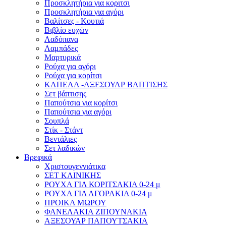
Προσκλητήρια για κοριτσι
Προσκλητήρια για αγόρι
Βαλίτσες - Κουτιά
Βιβλίο ευχών
Λαδόπανα
Λαμπάδες
Μαρτυρικά
Ρούχα για αγόρι
Ρούχα για κορίτσι
ΚΑΠΕΛΑ -ΑΞΕΣΟΥΑΡ ΒΑΠΤΙΣΗΣ
Σετ βάπτισης
Παπούτσια για κορίτσι
Παπούτσια για αγόρι
Σουπλά
Στίκ - Στάντ
Βεντάλιες
Σετ λαδικών
Βρεφικά
Χριστουγεννιάτικα
ΣΕΤ ΚΛΙΝΙΚΗΣ
ΡΟΥΧΑ ΓΙΑ ΚΟΡΙΤΣΑΚΙΑ 0-24 μ
ΡΟΥΧΑ ΓΙΑ ΑΓΟΡΑΚΙΑ 0-24 μ
ΠΡΟΙΚΑ ΜΩΡΟΥ
ΦΑΝΕΛΑΚΙΑ ΖΙΠΟΥΝΑΚΙΑ
ΑΞΕΣΟΥΑΡ ΠΑΠΟΥΤΣΑΚΙΑ