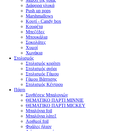
Μαλλί της γριάς
Διάφορα γλυκά
Push up pops
Marshmallows
Κουτί - Candy box
Κουφέτα
Μπεζέδες
Μπουκάλια
Σοκολάτες
Χυμοί
Χωνάκια
Στολισμός
Στολισμός κορίτσι
Στολισμός αγόρι
Στολισμός Γάμου
Γάμου Βάπτισης
Στολισμός Κέντρου
Πάρτι
Συνθέσεις Μπαλονιών
ΘΕΜΑΤΙΚΟ ΠΑΡΤΙ ΜΙΝΝΙΕ
ΘΕΜΑΤΙΚΟ ΠΑΡΤΙ MICKEY
Μπαλόνια foil
Μπαλόνια λάτεξ
Αριθμοί foil
Φυάλες ήλιον