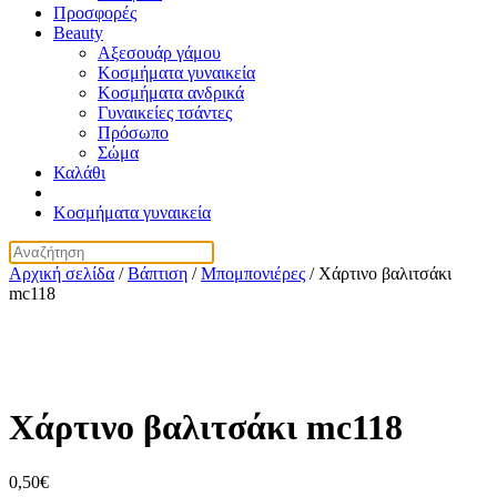
Προσφορές
Beauty
Αξεσουάρ γάμου
Κοσμήματα γυναικεία
Κοσμήματα ανδρικά
Γυναικείες τσάντες
Πρόσωπο
Σώμα
Καλάθι
Κοσμήματα γυναικεία
Αρχική σελίδα
/
Βάπτιση
/
Μπομπονιέρες
/ Χάρτινο βαλιτσάκι
mc118
Χάρτινο βαλιτσάκι mc118
0,50
€