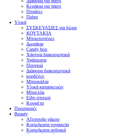
Διάφορα για πάρτι
Κεράκια για πάρτι
Πινιάτες
Πιάτα
Υλικά
ΣΥΣΚΕΥΑΣΙΕΣ για δώρα
ΚΟΥΤΑΚΙΑ
Μπομπονιέρες
Δωράκια
Candy box
Χάρτινα διακοσμητικά
Υφάσματα
Πουγκιά
Διάφορα διακοσμητικά
κορδέλες
Μπουκάλια
Υλικά κατασκευών
Μπρελόκ
Είδη σπιτιού
Κουφέτα
Προσφορές
Beauty
Αξεσουάρ γάμου
Κοσμήματα γυναικεία
Κοσμήματα ανδρικά