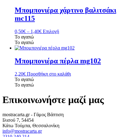
Μπομπονιέρα χάρτινο βαλιτσάκι
mc115
Price
Αυτό
0,50
€
–
1,40
€
Επιλογή
range:
το
Το αγαπώ
0,50€
προϊόν
Το αγαπώ
through
έχει
1,40€
πολλαπλές
παραλλαγές.
Μπομπονιέρα πέρλα mg102
Οι
επιλογές
2,20
€
Προσθήκη στο καλάθι
μπορούν
Το αγαπώ
να
Το αγαπώ
επιλεγούν
στη
Επικοινωνήστε μαζί μας
σελίδα
του
προϊόντος
mostracarta.gr - Γάμος Βάπτιση
Ιλισού 7, 54454
Κάτω Τούμπα, Θεσσαλονίκη
info@mostracarta.gr
2310.240.214