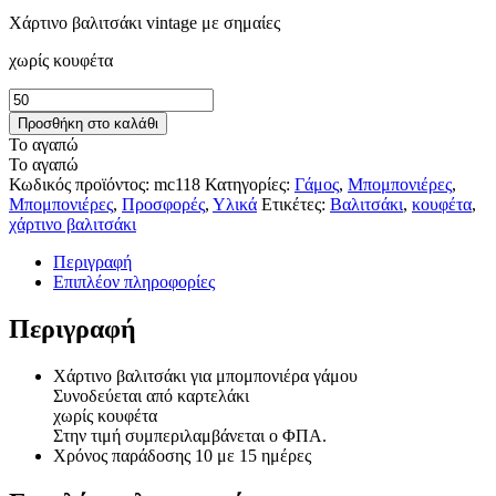
Χάρτινο βαλιτσάκι vintage με σημαίες
χωρίς κουφέτα
Χάρτινο
βαλιτσάκι
Προσθήκη στο καλάθι
mc118
Το αγαπώ
ποσότητα
Το αγαπώ
Κωδικός προϊόντος:
mc118
Κατηγορίες:
Γάμος
,
Μπομπονιέρες
,
Μπομπονιέρες
,
Προσφορές
,
Υλικά
Ετικέτες:
Βαλιτσάκι
,
κουφέτα
,
χάρτινο βαλιτσάκι
Περιγραφή
Επιπλέον πληροφορίες
Περιγραφή
Χάρτινο βαλιτσάκι για μπομπονιέρα γάμου
Συνοδεύεται από καρτελάκι
χωρίς κουφέτα
Στην τιμή συμπεριλαμβάνεται ο ΦΠΑ.
Χρόνος παράδοσης 10 με 15 ημέρες