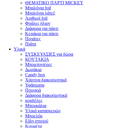
ΘΕΜΑΤΙΚΟ ΠΑΡΤΙ MICKEY
Μπαλόνια foil
Μπαλόνια λάτεξ
Αριθμοί foil
Φυάλες ήλιον
Διάφορα για πάρτι
Κεράκια για πάρτι
Πινιάτες
Πιάτα
Υλικά
ΣΥΣΚΕΥΑΣΙΕΣ για δώρα
ΚΟΥΤΑΚΙΑ
Μπομπονιέρες
Δωράκια
Candy box
Χάρτινα διακοσμητικά
Υφάσματα
Πουγκιά
Διάφορα διακοσμητικά
κορδέλες
Μπουκάλια
Υλικά κατασκευών
Μπρελόκ
Είδη σπιτιού
Κουφέτα