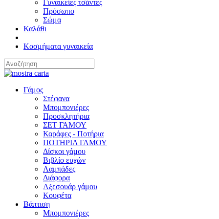
Γυναικείες τσάντες
Πρόσωπο
Σώμα
Καλάθι
Κοσμήματα γυναικεία
Γάμος
Στέφανα
Μπομπονιέρες
Προσκλητήρια
ΣΕΤ ΓΑΜΟΥ
Καράφες - Ποτήρια
ΠΟΤΗΡΙΑ ΓΑΜΟΥ
Δίσκοι γάμου
Βιβλίο ευχών
Λαμπάδες
Διάφορα
Αξεσουάρ γάμου
Κουφέτα
Βάπτιση
Μπομπονιέρες