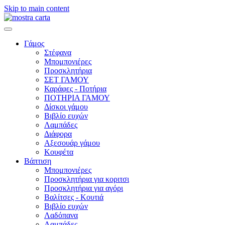
Skip to main content
Γάμος
Στέφανα
Μπομπονιέρες
Προσκλητήρια
ΣΕΤ ΓΑΜΟΥ
Καράφες - Ποτήρια
ΠΟΤΗΡΙΑ ΓΑΜΟΥ
Δίσκοι γάμου
Βιβλίο ευχών
Λαμπάδες
Διάφορα
Αξεσουάρ γάμου
Κουφέτα
Βάπτιση
Μπομπονιέρες
Προσκλητήρια για κοριτσι
Προσκλητήρια για αγόρι
Βαλίτσες - Κουτιά
Βιβλίο ευχών
Λαδόπανα
Λαμπάδες