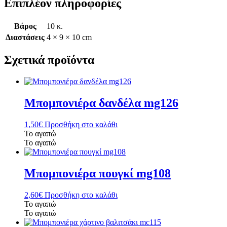
Επιπλέον πληροφορίες
Βάρος
10 κ.
Διαστάσεις
4 × 9 × 10 cm
Σχετικά προϊόντα
Μπομπονιέρα δανδέλα mg126
1,50
€
Προσθήκη στο καλάθι
Το αγαπώ
Το αγαπώ
Μπομπονιέρα πουγκί mg108
2,60
€
Προσθήκη στο καλάθι
Το αγαπώ
Το αγαπώ