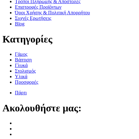
Τρόποι Πληρωμής & Αποστολές
Επιστροφές Προϊόντων
Όροι Χρήσης & Πολιτική Απορρήτου
Συχνές Ερωτήσεις
Blog
Κατηγορίες
Γάμος
Βάπτιση
Γλυκά
Στολισμός
Υλικά
Προσφορές
Πάρτι
Ακολουθήστε μας: