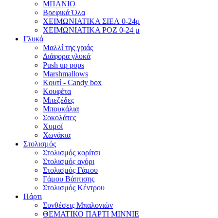
ΜΠΑΝΙΟ
Βρεφικά Όλα
ΧΕΙΜΩΝΙΑΤΙΚΑ ΣΙΕΛ 0-24μ
ΧΕΙΜΩΝΙΑΤΙΚΑ ΡΟΖ 0-24 μ
Γλυκά
Μαλλί της γριάς
Διάφορα γλυκά
Push up pops
Marshmallows
Κουτί - Candy box
Κουφέτα
Μπεζέδες
Μπουκάλια
Σοκολάτες
Χυμοί
Χωνάκια
Στολισμός
Στολισμός κορίτσι
Στολισμός αγόρι
Στολισμός Γάμου
Γάμου Βάπτισης
Στολισμός Κέντρου
Πάρτι
Συνθέσεις Μπαλονιών
ΘΕΜΑΤΙΚΟ ΠΑΡΤΙ ΜΙΝΝΙΕ