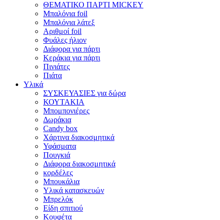
ΘΕΜΑΤΙΚΟ ΠΑΡΤΙ MICKEY
Μπαλόνια foil
Μπαλόνια λάτεξ
Αριθμοί foil
Φυάλες ήλιον
Διάφορα για πάρτι
Κεράκια για πάρτι
Πινιάτες
Πιάτα
Υλικά
ΣΥΣΚΕΥΑΣΙΕΣ για δώρα
ΚΟΥΤΑΚΙΑ
Μπομπονιέρες
Δωράκια
Candy box
Χάρτινα διακοσμητικά
Υφάσματα
Πουγκιά
Διάφορα διακοσμητικά
κορδέλες
Μπουκάλια
Υλικά κατασκευών
Μπρελόκ
Είδη σπιτιού
Κουφέτα