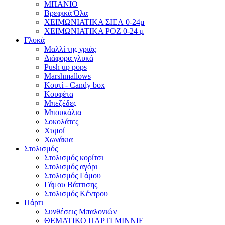
ΜΠΑΝΙΟ
Βρεφικά Όλα
ΧΕΙΜΩΝΙΑΤΙΚΑ ΣΙΕΛ 0-24μ
ΧΕΙΜΩΝΙΑΤΙΚΑ ΡΟΖ 0-24 μ
Γλυκά
Μαλλί της γριάς
Διάφορα γλυκά
Push up pops
Marshmallows
Κουτί - Candy box
Κουφέτα
Μπεζέδες
Μπουκάλια
Σοκολάτες
Χυμοί
Χωνάκια
Στολισμός
Στολισμός κορίτσι
Στολισμός αγόρι
Στολισμός Γάμου
Γάμου Βάπτισης
Στολισμός Κέντρου
Πάρτι
Συνθέσεις Μπαλονιών
ΘΕΜΑΤΙΚΟ ΠΑΡΤΙ ΜΙΝΝΙΕ