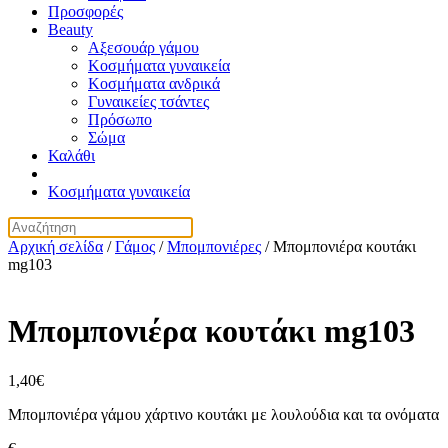
Προσφορές
Beauty
Αξεσουάρ γάμου
Κοσμήματα γυναικεία
Κοσμήματα ανδρικά
Γυναικείες τσάντες
Πρόσωπο
Σώμα
Καλάθι
Κοσμήματα γυναικεία
Αρχική σελίδα
/
Γάμος
/
Μπομπονιέρες
/ Μπομπονιέρα κουτάκι
mg103
Μπομπονιέρα κουτάκι mg103
1,40
€
Μπομπονιέρα γάμου χάρτινο κουτάκι με λουλούδια και τα ονόματα