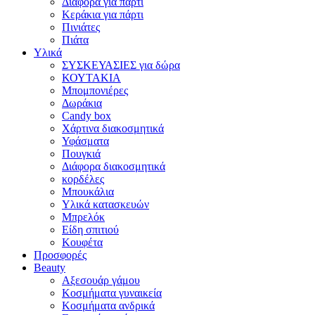
Διάφορα για πάρτι
Κεράκια για πάρτι
Πινιάτες
Πιάτα
Υλικά
ΣΥΣΚΕΥΑΣΙΕΣ για δώρα
ΚΟΥΤΑΚΙΑ
Μπομπονιέρες
Δωράκια
Candy box
Χάρτινα διακοσμητικά
Υφάσματα
Πουγκιά
Διάφορα διακοσμητικά
κορδέλες
Μπουκάλια
Υλικά κατασκευών
Μπρελόκ
Είδη σπιτιού
Κουφέτα
Προσφορές
Beauty
Αξεσουάρ γάμου
Κοσμήματα γυναικεία
Κοσμήματα ανδρικά