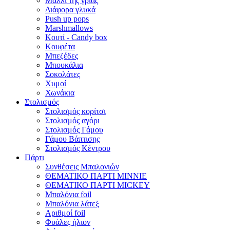
Μαλλί της γριάς
Διάφορα γλυκά
Push up pops
Marshmallows
Κουτί - Candy box
Κουφέτα
Μπεζέδες
Μπουκάλια
Σοκολάτες
Χυμοί
Χωνάκια
Στολισμός
Στολισμός κορίτσι
Στολισμός αγόρι
Στολισμός Γάμου
Γάμου Βάπτισης
Στολισμός Κέντρου
Πάρτι
Συνθέσεις Μπαλονιών
ΘΕΜΑΤΙΚΟ ΠΑΡΤΙ ΜΙΝΝΙΕ
ΘΕΜΑΤΙΚΟ ΠΑΡΤΙ MICKEY
Μπαλόνια foil
Μπαλόνια λάτεξ
Αριθμοί foil
Φυάλες ήλιον