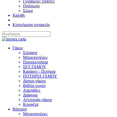
Γυναικείες τσάντες
Πρόσωπο
Σώμα
Καλάθι
Κοσμήματα γυναικεία
Γάμος
Στέφανα
Μπομπονιέρες
Προσκλητήρια
ΣΕΤ ΓΑΜΟΥ
Καράφες - Ποτήρια
ΠΟΤΗΡΙΑ ΓΑΜΟΥ
Δίσκοι γάμου
Βιβλίο ευχών
Λαμπάδες
Διάφορα
Αξεσουάρ γάμου
Κουφέτα
Βάπτιση
Μπομπονιέρες