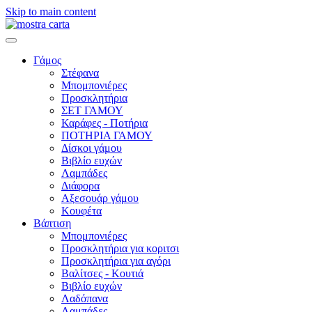
Skip to main content
Γάμος
Στέφανα
Μπομπονιέρες
Προσκλητήρια
ΣΕΤ ΓΑΜΟΥ
Καράφες - Ποτήρια
ΠΟΤΗΡΙΑ ΓΑΜΟΥ
Δίσκοι γάμου
Βιβλίο ευχών
Λαμπάδες
Διάφορα
Αξεσουάρ γάμου
Κουφέτα
Βάπτιση
Μπομπονιέρες
Προσκλητήρια για κοριτσι
Προσκλητήρια για αγόρι
Βαλίτσες - Κουτιά
Βιβλίο ευχών
Λαδόπανα
Λαμπάδες