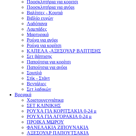
Προσκλητήρια για κοριτσι
Προσκλητήρια για αγόρι
Βαλίτσες - Κουτιά
Βιβλίο ευχών
Λαδόπανα
Λαμπάδες
Μαρτυρικά
Ρούχα για αγόρι
Ρούχα για κορίτσι
ΚΑΠΕΛΑ -ΑΞΕΣΟΥΑΡ ΒΑΠΤΙΣΗΣ
Σετ βάπτισης
Παπούτσια για κορίτσι
Παπούτσια για αγόρι
Σουπλά
Στίκ - Στάντ
Βεντάλιες
Σετ λαδικών
Βρεφικά
Χριστουγεννιάτικα
ΣΕΤ ΚΛΙΝΙΚΗΣ
ΡΟΥΧΑ ΓΙΑ ΚΟΡΙΤΣΑΚΙΑ 0-24 μ
ΡΟΥΧΑ ΓΙΑ ΑΓΟΡΑΚΙΑ 0-24 μ
ΠΡΟΙΚΑ ΜΩΡΟΥ
ΦΑΝΕΛΑΚΙΑ ΖΙΠΟΥΝΑΚΙΑ
ΑΞΕΣΟΥΑΡ ΠΑΠΟΥΤΣΑΚΙΑ