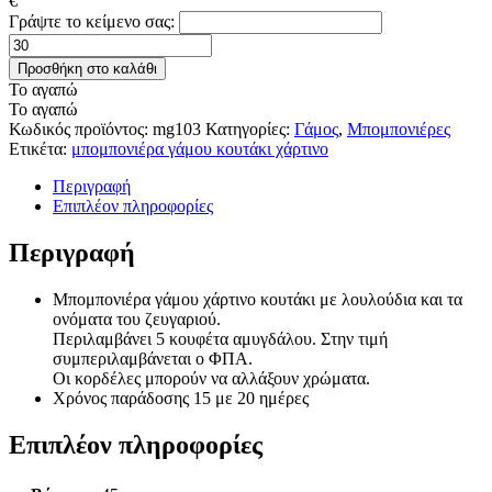
€
Γράψτε το κείμενο σας:
Μπομπονιέρα
κουτάκι
Προσθήκη στο καλάθι
mg103
Το αγαπώ
ποσότητα
Το αγαπώ
Κωδικός προϊόντος:
mg103
Κατηγορίες:
Γάμος
,
Μπομπονιέρες
Ετικέτα:
μπομπονιέρα γάμου κουτάκι χάρτινο
Περιγραφή
Επιπλέον πληροφορίες
Περιγραφή
Μπομπονιέρα γάμου χάρτινο κουτάκι με λουλούδια και τα
ονόματα του ζευγαριού.
Περιλαμβάνει 5 κουφέτα αμυγδάλου. Στην τιμή
συμπεριλαμβάνεται ο ΦΠΑ.
Οι κορδέλες μπορούν να αλλάξουν χρώματα.
Χρόνος παράδοσης 15 με 20 ημέρες
Επιπλέον πληροφορίες