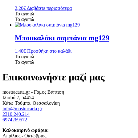
2,20
€
Διαβάστε περισσότερα
Το αγαπώ
Το αγαπώ
Μπουκαλάκι σαμπάνια mg129
1,40
€
Προσθήκη στο καλάθι
Το αγαπώ
Το αγαπώ
Επικοινωνήστε μαζί μας
mostracarta.gr - Γάμος Βάπτιση
Ιλισού 7, 54454
Κάτω Τούμπα, Θεσσαλονίκη
info@mostracarta.gr
2310.240.214
6974269572
Καλοκαιρινό ωράριο:
Απρίλιος - Οκτώβριος