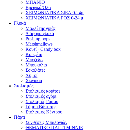
ΜΠΑΝΙΟ
Βρεφικά Όλα
ΧΕΙΜΩΝΙΑΤΙΚΑ ΣΙΕΛ 0-24μ
ΧΕΙΜΩΝΙΑΤΙΚΑ ΡΟΖ 0-24 μ
Γλυκά
Μαλλί της γριάς
Διάφορα γλυκά
Push up pops
Marshmallows
Κουτί - Candy box
Κουφέτα
Μπεζέδες
Μπουκάλια
Σοκολάτες
Χυμοί
Χωνάκια
Στολισμός
Στολισμός κορίτσι
Στολισμός αγόρι
Στολισμός Γάμου
Γάμου Βάπτισης
Στολισμός Κέντρου
Πάρτι
Συνθέσεις Μπαλονιών
ΘΕΜΑΤΙΚΟ ΠΑΡΤΙ ΜΙΝΝΙΕ