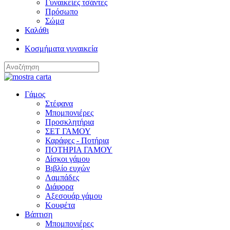
Γυναικείες τσάντες
Πρόσωπο
Σώμα
Καλάθι
Κοσμήματα γυναικεία
Γάμος
Στέφανα
Μπομπονιέρες
Προσκλητήρια
ΣΕΤ ΓΑΜΟΥ
Καράφες - Ποτήρια
ΠΟΤΗΡΙΑ ΓΑΜΟΥ
Δίσκοι γάμου
Βιβλίο ευχών
Λαμπάδες
Διάφορα
Αξεσουάρ γάμου
Κουφέτα
Βάπτιση
Μπομπονιέρες