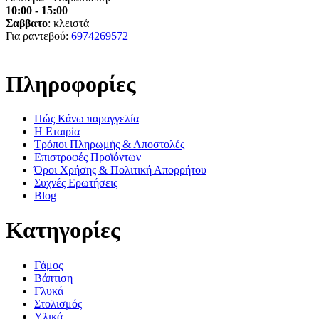
10:00 - 15:00
Σαββατο
: κλειστά
Για ραντεβού:
6974269572
Πληροφορίες
Πώς Κάνω παραγγελία
Η Εταιρία
Τρόποι Πληρωμής & Αποστολές
Επιστροφές Προϊόντων
Όροι Χρήσης & Πολιτική Απορρήτου
Συχνές Ερωτήσεις
Blog
Κατηγορίες
Γάμος
Βάπτιση
Γλυκά
Στολισμός
Υλικά