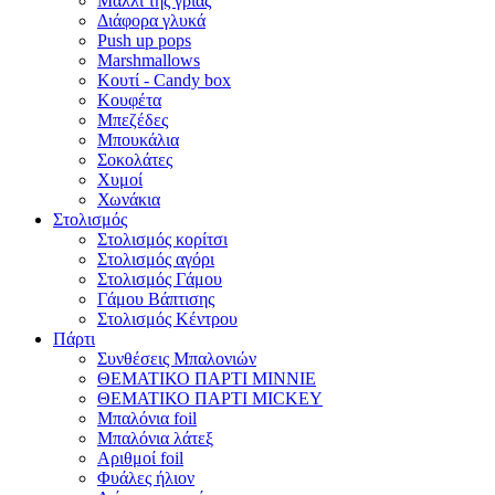
Μαλλί της γριάς
Διάφορα γλυκά
Push up pops
Marshmallows
Κουτί - Candy box
Κουφέτα
Μπεζέδες
Μπουκάλια
Σοκολάτες
Χυμοί
Χωνάκια
Στολισμός
Στολισμός κορίτσι
Στολισμός αγόρι
Στολισμός Γάμου
Γάμου Βάπτισης
Στολισμός Κέντρου
Πάρτι
Συνθέσεις Μπαλονιών
ΘΕΜΑΤΙΚΟ ΠΑΡΤΙ ΜΙΝΝΙΕ
ΘΕΜΑΤΙΚΟ ΠΑΡΤΙ MICKEY
Μπαλόνια foil
Μπαλόνια λάτεξ
Αριθμοί foil
Φυάλες ήλιον