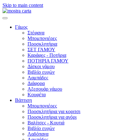
Skip to main content
Γάμος
Στέφανα
Μπομπονιέρες
Προσκλητήρια
ΣΕΤ ΓΑΜΟΥ
Καράφες - Ποτήρια
ΠΟΤΗΡΙΑ ΓΑΜΟΥ
Δίσκοι γάμου
Βιβλίο ευχών
Λαμπάδες
Διάφορα
Αξεσουάρ γάμου
Κουφέτα
Βάπτιση
Μπομπονιέρες
Προσκλητήρια για κοριτσι
Προσκλητήρια για αγόρι
Βαλίτσες - Κουτιά
Βιβλίο ευχών
Λαδόπανα
Λαμπάδες