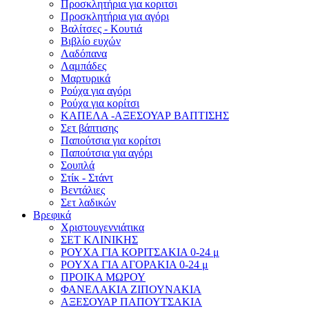
Προσκλητήρια για κοριτσι
Προσκλητήρια για αγόρι
Βαλίτσες - Κουτιά
Βιβλίο ευχών
Λαδόπανα
Λαμπάδες
Μαρτυρικά
Ρούχα για αγόρι
Ρούχα για κορίτσι
ΚΑΠΕΛΑ -ΑΞΕΣΟΥΑΡ ΒΑΠΤΙΣΗΣ
Σετ βάπτισης
Παπούτσια για κορίτσι
Παπούτσια για αγόρι
Σουπλά
Στίκ - Στάντ
Βεντάλιες
Σετ λαδικών
Βρεφικά
Χριστουγεννιάτικα
ΣΕΤ ΚΛΙΝΙΚΗΣ
ΡΟΥΧΑ ΓΙΑ ΚΟΡΙΤΣΑΚΙΑ 0-24 μ
ΡΟΥΧΑ ΓΙΑ ΑΓΟΡΑΚΙΑ 0-24 μ
ΠΡΟΙΚΑ ΜΩΡΟΥ
ΦΑΝΕΛΑΚΙΑ ΖΙΠΟΥΝΑΚΙΑ
ΑΞΕΣΟΥΑΡ ΠΑΠΟΥΤΣΑΚΙΑ