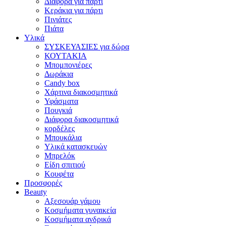
Διάφορα για πάρτι
Κεράκια για πάρτι
Πινιάτες
Πιάτα
Υλικά
ΣΥΣΚΕΥΑΣΙΕΣ για δώρα
ΚΟΥΤΑΚΙΑ
Μπομπονιέρες
Δωράκια
Candy box
Χάρτινα διακοσμητικά
Υφάσματα
Πουγκιά
Διάφορα διακοσμητικά
κορδέλες
Μπουκάλια
Υλικά κατασκευών
Μπρελόκ
Είδη σπιτιού
Κουφέτα
Προσφορές
Beauty
Αξεσουάρ γάμου
Κοσμήματα γυναικεία
Κοσμήματα ανδρικά