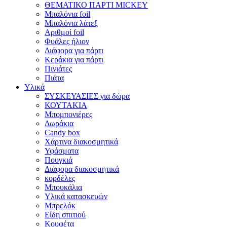
ΘΕΜΑΤΙΚΟ ΠΑΡΤΙ MICKEY
Μπαλόνια foil
Μπαλόνια λάτεξ
Αριθμοί foil
Φυάλες ήλιον
Διάφορα για πάρτι
Κεράκια για πάρτι
Πινιάτες
Πιάτα
Υλικά
ΣΥΣΚΕΥΑΣΙΕΣ για δώρα
ΚΟΥΤΑΚΙΑ
Μπομπονιέρες
Δωράκια
Candy box
Χάρτινα διακοσμητικά
Υφάσματα
Πουγκιά
Διάφορα διακοσμητικά
κορδέλες
Μπουκάλια
Υλικά κατασκευών
Μπρελόκ
Είδη σπιτιού
Κουφέτα